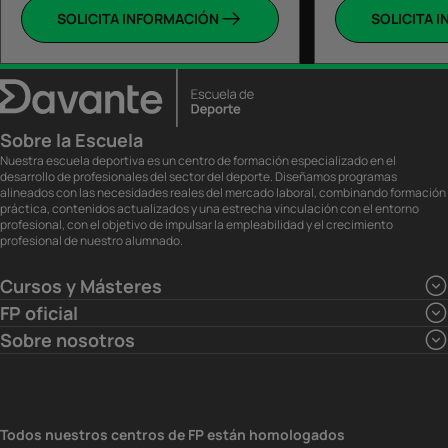
SOLICITA INFORMACIÓN
SOLICITA 
Sobre la Escuela
Nuestra escuela deportiva es un centro de formación especializado en el
desarrollo de profesionales del sector del deporte. Diseñamos programas
alineados con las necesidades reales del mercado laboral, combinando formación
práctica, contenidos actualizados y una estrecha vinculación con el entorno
profesional, con el objetivo de impulsar la empleabilidad y el crecimiento
profesional de nuestro alumnado.
Cursos y Másteres
FP oficial
Sobre nosotros
Todos nuestros centros de FP están homologados