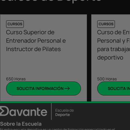
CURSOS
CURSOS
Curso Superior de
Curso de En
Entrenador Personal e
Personal y F
Instructor de Pilates
para trabaja
deportivo
650 Horas
500 Horas
SOLICITA INFORMACIÓN
SOLICITA 
Sobre la Escuela
Nuestra escuela deportiva es un centro de formación especializado en el